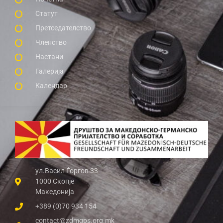
Статут
Претседателство
Членство
Настани
Галерија
Календар
ул.Васил Ѓоргов 33
1000 Скопје
Македонија
+389 (0)70 934 154
contact@zdmgps.org.mk