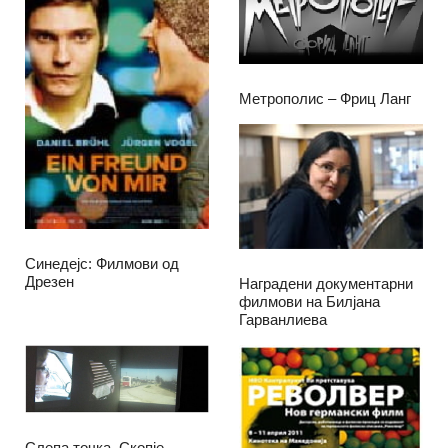
Метрополис – Фриц Ланг
Синедејс: Филмови од
Дрезен
Наградени документарни
филмови на Билјана
Гарванлиева
Слепа точка, Скопје