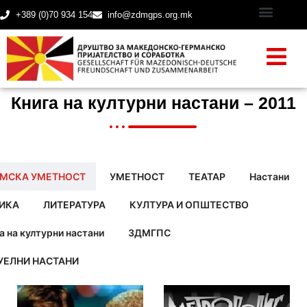
+389 (0)70 934 154
info@zdmgps.org.mk
Книга на културни настани – 2011
МСКА УМЕТНОСТ
УМЕТНОСТ
ТЕАТАР
Настани
ИКА
ЛИТЕРАТУРА
КУЛТУРА И ОПШТЕСТВО
а на културни настани
ЗДМГПС
УЕЛНИ НАСТАНИ