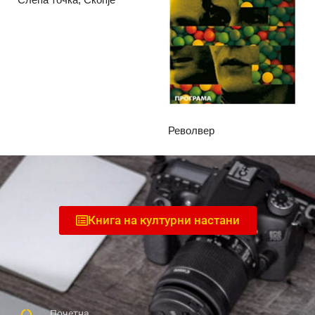
Револвер
Книга на културни настани
Почетна