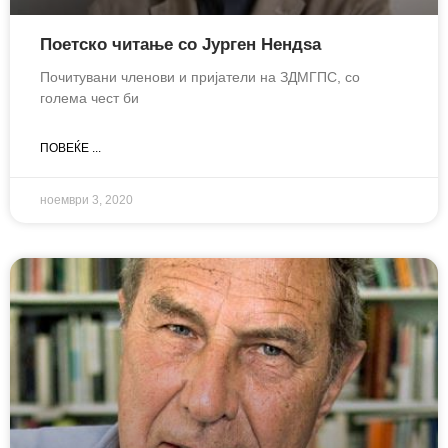
Поетско читање со Јурген Нендѕа
Почитувани членови и пријатели на ЗДМГПС, со
голема чест би
ПОВЕЌЕ ...
ноември 3, 2020