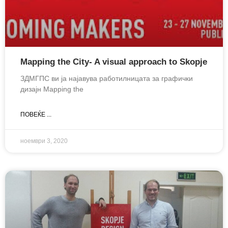
Mapping the City- A visual approach to Skopje
ЗДМГПС ви ја најавува работилницата за графички
дизајн Mapping the
ПОВЕЌЕ ...
ноември 3, 2020