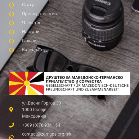
Статут
Претседателство
Членство
Настани
Галерија
Календар
ул.Васил Ѓоргов 33
1000 Скопје
Македонија
+389 (0)70 934 154
contact@zdmgps.org.mk