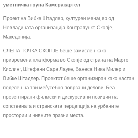
уметничка група Камеракартел
Проект на Вибке Штадлер, културен менаџер од
Невладината организација Контрапункт, Скопје,
Македонија.
СЛЕПА ТОЧКА СКОПЈЕ беше замислен како
привремена платформа во Скопје од страна на Марте
Кислинг, Штефани Сара Лауке, Ванеса Ника Милер и
Вибке Штадлер. Проектот беше организиран како настан
поделен на три меѓусебно поврзани делови. Беа
презентирани филмски и дискурсивни позиции на
сопствената и странската перцепција на урбаните
простории и нивните празни места.