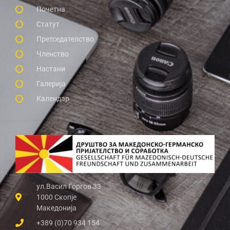
Почетна
Статут
Претседателство
Членство
Настани
Галерија
Календар
ул.Васил Ѓоргов 33
1000 Скопје
Македонија
+389 (0)70 934 154