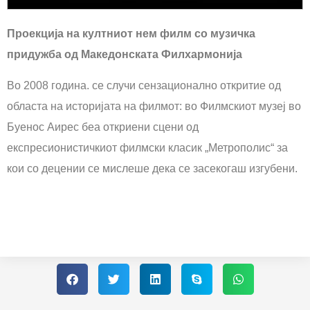
Проекција на култниот нем филм со музичка
придужба од Македонската Филхармонија
Во 2008 година. се случи сензационално откритие од
областа на историјата на филмот: во Филмскиот музеј во
Буенос Аирес беа откриени сцени од
експресионистичкиот филмски класик „Метрополис“ за
кои со децении се мислеше дека се засекогаш изгубени.