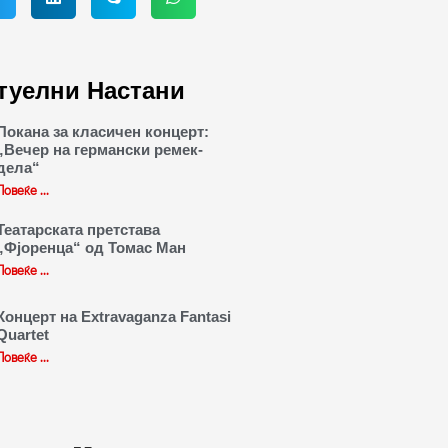
туелни Настани
Покана за класичен концерт:
„Вечер на германски ремек-
дела“
Повеќе ...
Театарската претстава
„Фјоренца“ од Томас Ман
Повеќе ...
Концерт на Extravaganza Fantasi
Quartet
Повеќе ...