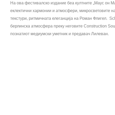
На ова фестивалско издание беа култните „Маус он Ма
еклектични хармонии и атмосфери, микросветовите на
текстури, ритмичната елеганција на Роман Флигел. Sc
берлинска атмосфера преку неговите Construction Sou
познатиот медиумски уметник и предавач Лилеван.