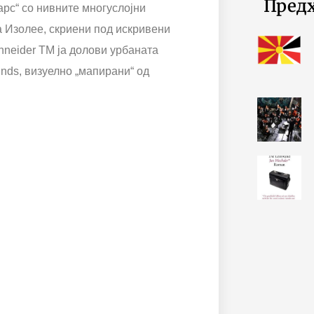
Пред
рс“ со нивните многуслојни
 Изолее, скриени под искривени
hneider TM ја долови урбаната
nds, визуелно „мапирани“ од