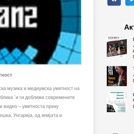
Ак
тност
ска музика и медиумска уметност на
 публика `и ги доближи современите
и видео – уметноста преку
шка, Унгарија, од земјата и