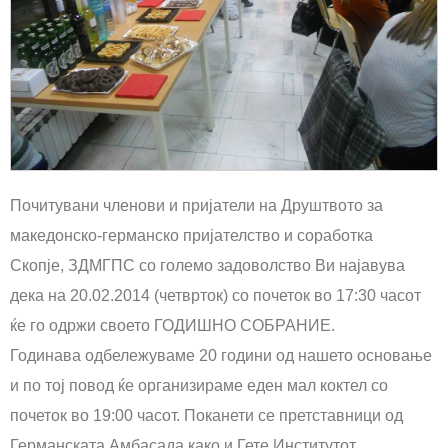
Почитувани членови и пријатели на Друштвото за
македонско-германско пријателство и соработка
Скопје, ЗДМГПС со големо задоволство Ви најавува
дека на 20.02.2014 (четврток) со почеток во 17:30 часот
ќе го одржи своето ГОДИШНО СОБРАНИЕ.
Годинава одбележуваме 20 години од нашето основање
и по тој повод ќе организираме еден мал коктел со
почеток во 19:00 часот. Поканети се претставници од
Германската Амбасада како и Гете Институтот.