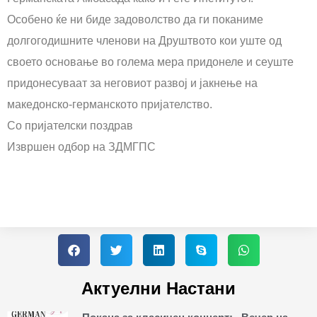
Особено ќе ни биде задоволство да ги поканиме
долгогодишните членови на Друштвото кои уште од
своето основање во голема мера придонеле и сеуште
придонесуваат за неговиот развој и јакнење на
македонско-германското пријателство.
Со пријателски поздрав
Извршен одбор на ЗДМГПС
Актуелни Настани