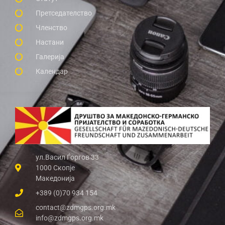
Претседателство
Членство
Настани
Галерија
Календар
ул.Васил Ѓоргов 33
1000 Скопје
Македонија
+389 (0)70 934 154
contact@zdmgps.org.mk
info@zdmgps.org.mk