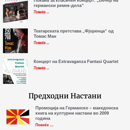
Покана за класичен концерт: „Вечер на
германски ремек-дела“
Повеќе ...
Театарската претстава „Фјоренца“ од
Томас Ман
Повеќе ...
Концерт на Extravaganza Fantasi Quartet
Повеќе ...
Предходни Настани
Промоција на Германско – македонска
книга на културни настани во 2009
година
Повеќе ...