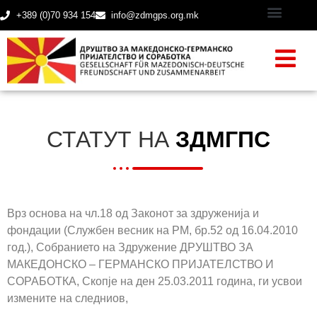
+389 (0)70 934 154
info@zdmgps.org.mk
СТАТУТ НА
ЗДМГПС
Врз основа на чл.18 од Законот за здруженија и
фондации (Службен весник на РМ, бр.52 од 16.04.2010
год.), Собранието на Здружение ДРУШТВО ЗА
МАКЕДОНСКО – ГЕРМАНСКО ПРИЈАТЕЛСТВО И
СОРАБОТКА, Скопје на ден 25.03.2011 година, ги усвои
измените на следниов,