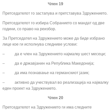
Член 19
Претседателот го застапува и претставува Здружението.
Претседателот го избира Собранието со мандат од две
години, со право на реизбор.
За Претседател на Здружението може да биде избрано
лице кое ги исполнува следниве услови:
– да е член на Здружението најмалку шест месеци;
– да е државјанин на Република Македонија;
– да има познавање на германскиот јазик;
– активно да учествувал во реализација на најмалку
еден проект на Здружението.
Член 20
Претседателот на Здружението ги има следните