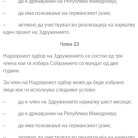
– да е државјанин на Република Македонија;
– да има познавање на германскиот јазик;
– активно да учествувал во реализација на најмалку
еден проект на Здружението.
Член 23
Надзорниот одбор на Здружението се состои од три
члена кои ги избира Собранието со мандат од две
години.
За член на Надзорниот одбор може да биде избрано
лице кое ги исполнува следниве услови:
– да е член на Здружението најмалку шест месеци;
– да е државјанин на Република Македонија;
– да има познавање на германскиот јазик;
– активно да учествувал во реализација на најмалку