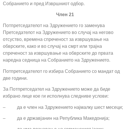
Собранието и пред Извршниот одбор.
Член 21
Потпретседателот на Здружението го заменува
Претседателот на Здружението во случај на негово
отсуство, времена спреченост за извршување на
обврските, како и во случај на смрт или трајна
спреченост за извршување на обврските до првата
наредна седница на Собранието на Здружението.
Потпретседателот го избира Собранието со мандат од
две години.
За Потпретседател на Здружението може да биде
избрано лице кое ги исполнува следниве услови:
– да е член на Здружението најмалку шест месеци;
– да е државјанин на Република Македонија;