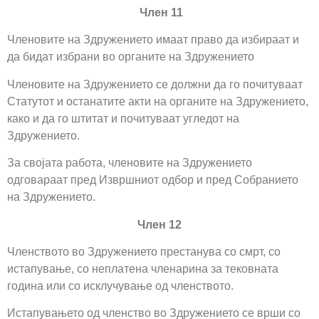
Член 11
Членовите на Здружението имаат право да избираат и
да бидат избрани во органите на Здружението
Членовите на Здружението се должни да го почитуваат
Статутот и останатите акти на органите на Здружението,
како и да го штитат и почитуваат угледот на
Здружението.
За својата работа, членовите на Здружението
одговараат пред Извршниот одбор и пред Собранието
на Здружението.
Член 12
Членството во Здружението престанува со смрт, со
истапување, со неплатена членарина за тековната
година или со исклучување од членството.
Истапувањето од членство во Здружението се врши со