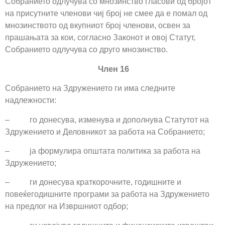
Собранието одлучува со мнозинство гласови од бројот
на присутните членови чиј број не смее да е помал од
мнозинството од вкупниот број членови, освен за
прашањата за кои, согласно Законот и овој Статут,
Собранието одлучува со друго мнозинство.
Член 16
Собранието на Здружението ги има следните
надлежности:
– го донесува, изменува и дополнува Статутот на
Здружението и Деловникот за работа на Собранието;
– ја формулира општата политика за работа на
Здружението;
– ги донесува краткорочните, годишните и
повеќегодишните програми за работа на Здружението
на предлог на Извршниот одбор;