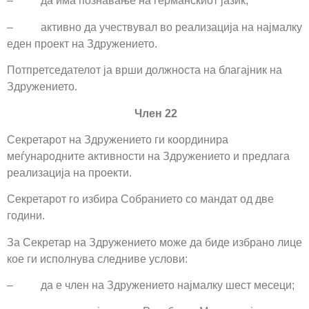
– да има познавање на германскиот јазик;
– активно да учествувал во реализација на најмалку
еден проект на Здружението.
Потпретседателот ја врши должноста на благајник на
Здружението.
Член 22
Секретарот на Здружението ги координира
меѓународните активности на Здружението и предлага
реализација на проекти.
Секретарот го избира Собранието со мандат од две
години.
За Секретар на Здружението може да биде избрано лице
кое ги исполнува следниве услови:
– да е член на Здружението најмалку шест месеци;