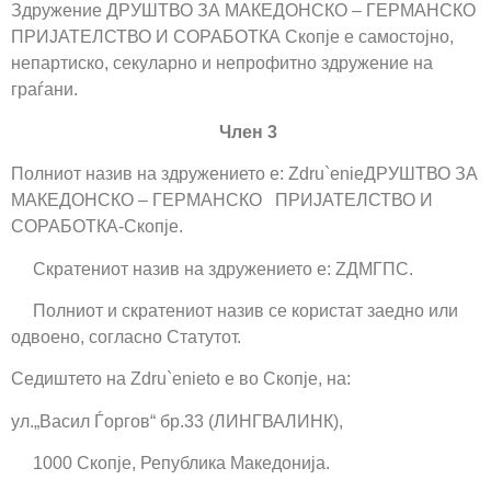
Здружение ДРУШТВО ЗА МАКЕДОНСКО – ГЕРМАНСКО
ПРИЈАТЕЛСТВО И СОРАБОТКА Скопје е самостојно,
непартиско, секуларно и непрофитно здружение на
граѓани.
Член 3
Полниот назив на здружението е: Zdru`enieДРУШТВО ЗА
МАКЕДОНСКО – ГЕРМАНСКО ПРИЈАТЕЛСТВО И
СОРАБОТКА-Скопје.
Скратениот назив на здружението е: ZДМГПС.
Полниот и скратениот назив се користат заедно или
одвоено, согласно Статутот.
Седиштето на Zdru`enieto е во Скопје, на:
ул.„Васил Ѓоргов“ бр.33 (ЛИНГВАЛИНК),
1000 Скопје, Република Македонија.