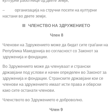
културни работници од двете земји;
– организација на стручни посети на културни
настани во двете земји.
III ЧЛЕНСТВО НА ЗДРУЖЕНИЕТО
Член 8
Членови на Здружението може да бидат сите граѓани на
Република Македонија во согласност со Законот за
здруженија и фондации.
Во Здружението може да членуваат и странски
државјани под услови и начин определен во Законот за
здруженија и фондации. Странските државјани кои се
членови на здружението имаат исти права и обврски
како сите останати членови.
Членството во Здружението е доброволно.
Член 9