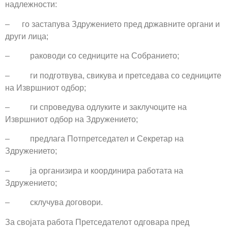
надлежности:
– го застапува Здружението пред државните органи и
други лица;
– раководи со седниците на Собранието;
– ги подготвува, свикува и претседава со седниците
на Извршниот одбор;
– ги спроведува одлуките и заклучоците на
Извршниот одбор на Здружението;
– предлага Потпретседател и Секретар на
Здружението;
– ја организира и координира работата на
Здружението;
– склучува договори.
За својата работа Претседателот одговара пред