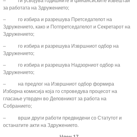
– ги усвојува годишните и финансиските извештаи
за работата на Здружението;
– го избира и разрешува Претседателот на
Здружението, како и Потпретседателот и Секретарот на
Здружението;
– го избира и разрешува Извршниот одбор на
Здружението;
– го избира и разрешува Надзорниот одбор на
Здружението;
– на предлог на Извршниот одбор формира
Изборна комисија која го спроведува процесот на
гласање утврден во Деловникот за работа на
Собранието;
– врши други работи предвидени со Статутот и
останатите акти на Здружението.
Член 17