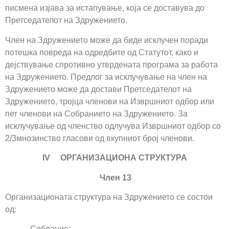
писмена изјава за истапување, која се доставува до
Претседателот на Здружението.
Член на Здружението може да биде исклучен поради
потешка повреда на одредбите од Статутот, како и
дејствување спротивно утврдената програма за работа
на Здружението. Предлог за исклучување на член на
Здружението може да достави Претседателот на
Здружението, тројца членови на Извршниот одбор или
пет членови на Собранието на Здружението. За
исклучување од членство одлучува Извршниот одбор со
2/3мнозинство гласови од вкупниот број членови.
IV ОРГАНИЗАЦИОНА СТРУКТУРА
Член 13
Организационата структура на Здружението се состои
од:
– Собрание;