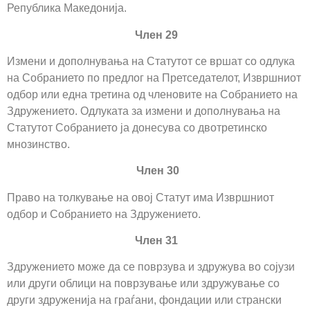
Република Македонија.
Член 29
Измени и дополнувања на Статутот се вршат со одлука
на Собранието по предлог на Претседателот, Извршниот
одбор или една третина од членовите на Собранието на
Здружението. Одлуката за измени и дополнувања на
Статутот Собранието ја донесува со двотретинско
мнозинство.
Член 30
Право на толкување на овој Статут има Извршниот
одбор и Собранието на Здружението.
Член 31
Здружението може да се поврзува и здружува во сојузи
или други облици на поврзување или здружување со
други здруженија на граѓани, фондации или странски