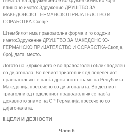
Печатот на Здружението е во кружен облик во кој е
впишано името: Здружение ДРУШТВО ЗА
МАКЕДОНСКО-ГЕРМАНСКО ПРИЈАТЕЛСТВО И
СОРАБОТКА-Скопје
Штембилот има правоаголна форма и го содржи
името:Здружение ДРУШТВО ЗА МАКЕДОНСКО-
ГЕРМАНСКО ПРИЈАТЕЛСТВО И СОРАБОТКА-Скопје,
број, дата, место.
Логото на Здржението е во правоаголен облик поделен
со дијагонала. Во левиот триаголник од поделениот
правоаголник се наоѓа државното знаме на Република
Македонија пресечено со дијагоналата. Во десниот
триаголни од поделениот правоаголник се наоѓа
државното знаме на СР Германија пресечено со
дијагоналата.
II.ЦЕЛИ И ДЕЈНОСТИ
Член 6