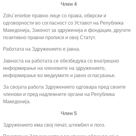
Член 4
Zdru`enietoе правно лице со права, обврски и
одговорности во согласност со Уставот на Република
Македонија, Законот за здруженија и фондации, другите
позитивно правни прописи и овој Статут.
Работата на Здружението е јавна.
Јавноста на работата се обезбедува со внатрешно
информирање на членовите на здружението,
информирање во медиумите и јавно огласување.
За својата работа Здружението одговара пред своите
членови и пред надлежните органи на Република
Македонија.
Член 5
Здружението има свој печат, штембил и лого.