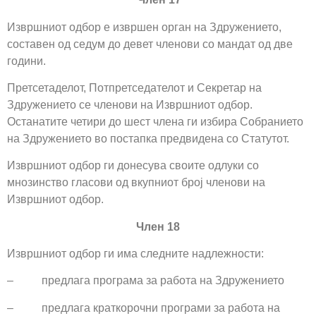
Извршниот одбор е извршен орган на Здружението,
составен од седум до девет членови со мандат од две
години.
Претсетаделот, Потпретседателот и Секретар на
Здружението се членови на Извршниот одбор.
Останатите четири до шест члена ги избира Собранието
на Здружението во постапка предвидена со Статутот.
Извршниот одбор ги донесува своите одлуки со
мнозинство гласови од вкупниот број членови на
Извршниот одбор.
Член 18
Извршниот одбор ги има следните надлежности:
– предлага програма за работа на Здружението
– предлага краткорочни програми за работа на