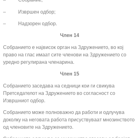
– Извршен одбор;
– Надзорен одбор.
Член 14
Собранието е највисок орган на Здружението, во кој
право на глас имаат сите членови на Здружението со
уредно регулирана членарина.
Член 15
Собранието заседава на седници кои ги свикува
Претседателот на Здружението во согласност со
Извршниот одбор.
Собранието може полноважно да работи и одлучува
доколку на неговата работа присуствуваат мнозинството
од членовите на Здружението.