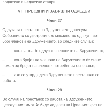
подвижни и недвижни ствари.
VI ПРЕОДНИ И ЗАВРШНИ ОДРЕДБИ
Член 27
Одлука за престанок на Здружението донесува
Собранието со двотретинско мнозинство од вкупниот
број членови на Здружението, во следните случаи:
– кога за тоа ќе одлучат членовите на Здружението;
– кога бројот на членови на Здружението ќе стане
помал од бројот на членови потребен за основање;
– ако се утврди дека Здружението престанало со
работа.
Член 28
Во случај на престанок со работа на Здружението,
целокупниот имот ќе биде доделен на Црвениот крст на