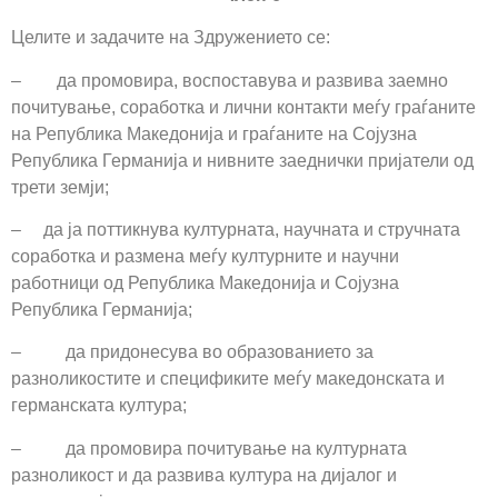
Целите и задачите на Здружението се:
– да промовира, воспоставува и развива заемно
почитување, соработка и лични контакти меѓу граѓаните
на Република Македонија и граѓаните на Сојузна
Република Германија и нивните заеднички пријатели од
трети земји;
– да ја поттикнува културната, научната и стручната
соработка и размена меѓу културните и научни
работници од Република Македонија и Сојузна
Република Германија;
– да придонесува во образованието за
разноликостите и спецификите меѓу македонската и
германската култура;
– да промовира почитување на културната
разноликост и да развива култура на дијалог и