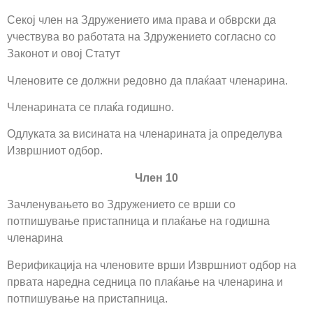
Секој член на Здружението има права и обврски да
учествува во работата на Здружението согласно со
Законот и овој Статут
Членовите се должни редовно да плаќаат членарина.
Членарината се плаќа годишно.
Одлуката за висината на членарината ја определува
Извршниот одбор.
Член 10
Зачленувањето во Здружението се врши со
потпишување пристапница и плаќање на годишна
членарина
Верификација на членовите врши Извршниот одбор на
првата наредна седница по плаќање на членарина и
потпишување на пристапница.