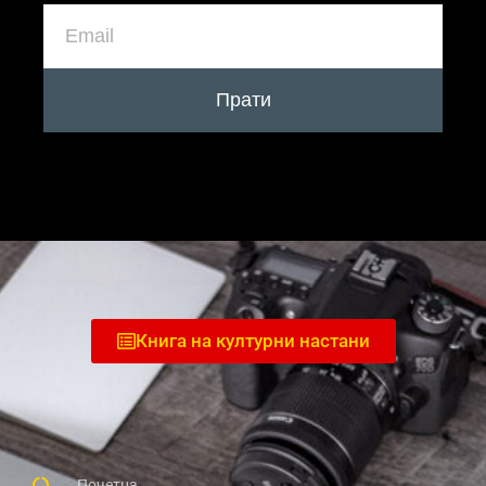
Прати
Книга на културни настани
Почетна