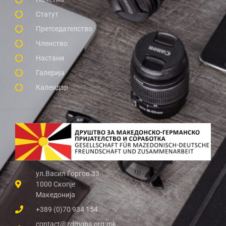
Статут
Претседателство
Членство
Настани
Галерија
Календар
ул.Васил Ѓоргов 33
1000 Скопје
Македонија
+389 (0)70 934 154
contact@zdmgps.org.mk