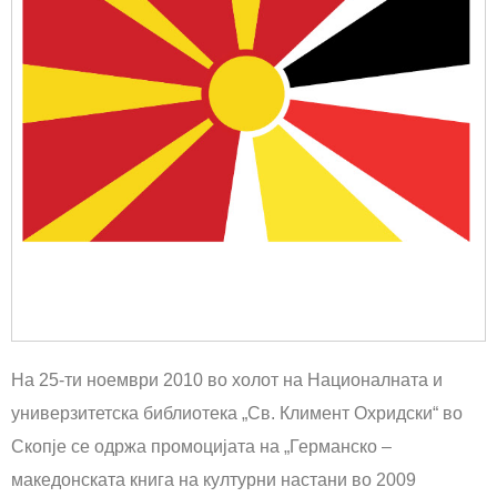
На 25-ти ноември 2010 во холот на Националната и
универзитетска библиотека „Св. Климент Охридски“ во
Скопје се одржа промоцијата на „Германско –
македонската книга на културни настани во 2009