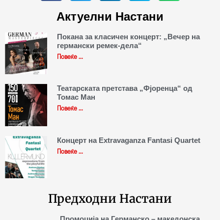
Актуелни Настани
Покана за класичен концерт: „Вечер на
германски ремек-дела“
Повеќе ...
Театарската претстава „Фјоренца“ од
Томас Ман
Повеќе ...
Концерт на Extravaganza Fantasi Quartet
Повеќе ...
Предходни Настани
Промоција на Германско – македонска