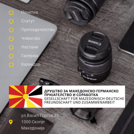
Почетна
Статут
Претседателство
Членство
Настани
Галерија
Календар
ул.Васил Ѓоргов 33
1000 Скопје
Македонија