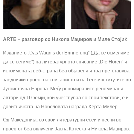
ARTE – разговор со Никола Маџиров и Миле Стојиќ
Изданието „Das Wagnis der Erinnerung“ („Да се осмелиме
да се сетиме“) на литературното списание „Die Horen“ и
истоимената веб-страна беа објавени и тоа претставува
заеднички проект на списанието и на Гете-институтите во
Југоисточна Европа. Меѓу реномираните реномирани
автори од 10 земји, кои учествуваа со свои текстови, е и
добитничката на Нобеловата награда Херта Милер.
Од Македонија, со свои литературни есеи и песни во
проектот беа вклучени Јасна Котеска и Никола Маџиров.