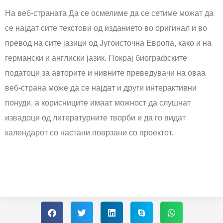
На веб-страната Да се осмелиме да се сетиме можат да
се најдат сите текстови од изданието во оригинал и во
превод на сите јазици од Југоисточна Европа, како и на
германски и англиски јазик. Покрај биографските
податоци за авторите и нивните преведувачи на оваа
веб-страна може да се најдат и други интерактивни
понуди, а корисниците имаат можност да слушнат
извадоци од литературните творби и да го видат
календарот со настани поврзани со проектот.