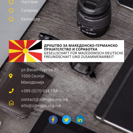
Настани
Галерија
Календар
ул.Васил Ѓоргов 33
1000 Скопје
Македонија
+389 (0)70 934 154
contact@zdmgps.org.mk
info@zdmgps.org.mk