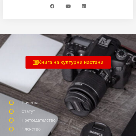
Книга на културни настани
Почетна
Статут
Претседателство
Членство