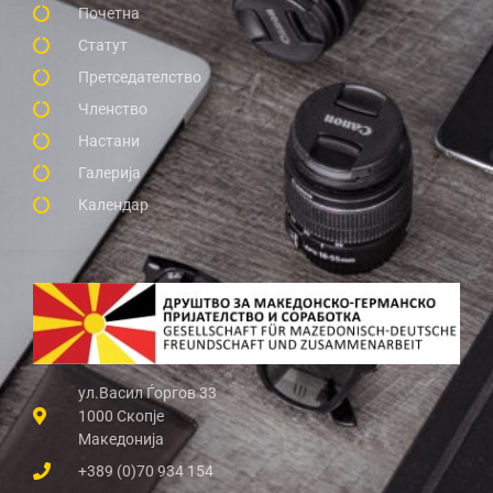
Почетна
Статут
Претседателство
Членство
Настани
Галерија
Календар
ул.Васил Ѓоргов 33
1000 Скопје
Македонија
+389 (0)70 934 154