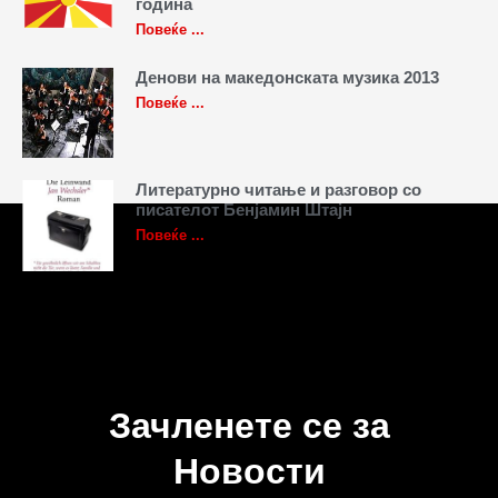
година
Повеќе ...
Денови на македонската музика 2013
Повеќе ...
Литературно читање и разговор со
писателот Бенјамин Штајн
Повеќе ...
Зачленете се за
Новости