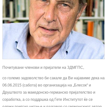
Почитувани членови и пријатели на ЗДМГПС,
со големо задоволство би сакале да Ви најавиме дека на
06.06.2015 (сабота) во организација на „Блесок“ и
Друштвото за македонско-германско пријателство и
соработка, а со поддршка од Гете Институтот ќе се
одржи поетско читање и разговор со германскиот автор