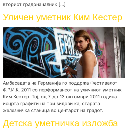
вториот градоначалник […]
Уличен уметник Ким Кестер
Амбасадата на Германија го поддржа Фестивалот
Ф.Р.И.К. 2011 со перформансот на уличниот уметник
Ким Кестер. Тој, од 7. до 13 октомври 2011 година
исцрта графити на три ѕидови кај старата
железничка станица во центарот на градот.
Детска уметничка изложба