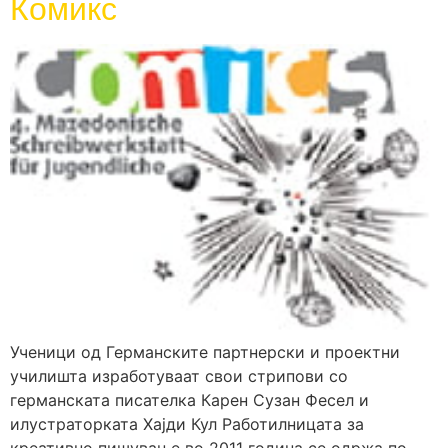
Комикс
Ученици од Германските партнерски и проектни
училишта изработуваат свои стрипови со
германската писателка Карен Сузан Фесел и
илустраторката Хајди Кул Работилницата за
креативно пишување во 2011 година се одржa по