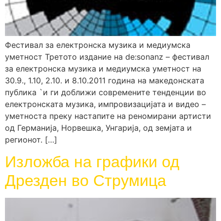
Фестивал за електронска музика и медиумска
уметност Третото издание на de:sonanz – фестивал
за електронска музика и медиумска уметност на
30.9., 1.10, 2.10. и 8.10.2011 година на македонската
публика `и ги доближи современите тенденции во
електронската музика, импровизацијата и видео –
уметноста преку настапите на реномирани артисти
од Германија, Норвешка, Унгарија, од земјата и
регионот. […]
Изложба на графики од
Дрезден во Струмица