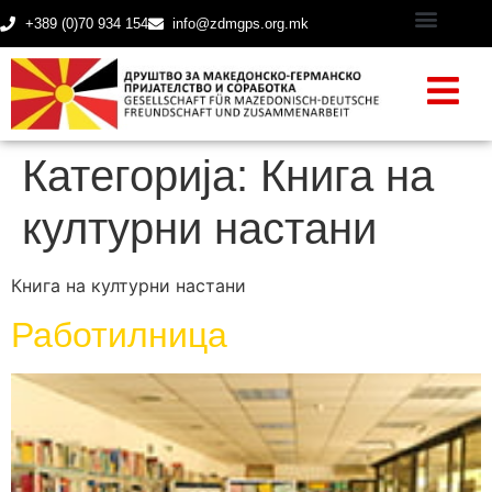
+389 (0)70 934 154
info@zdmgps.org.mk
Категорија:
Книга на
културни настани
Книга на културни настани
Работилница