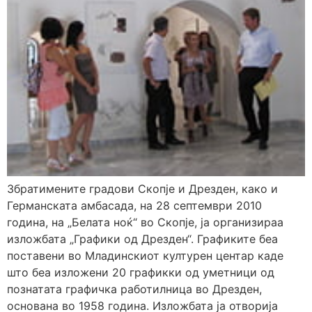
Збратимените градови Скопје и Дрезден, како и
Германската амбасада, на 28 септември 2010
година, на „Белата ноќ“ во Скопје, ја организираа
изложбата „Графики од Дрезден“. Графиките беа
поставени во Младинскиот културен центар каде
што беа изложени 20 графикки од уметници од
познатата графичка работилница во Дрезден,
основана во 1958 година. Изложбата ја отворија