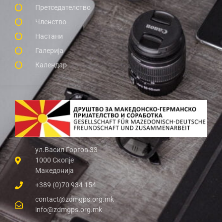
Претседателство
Членство
Настани
Галерија
Календар
ул.Васил Ѓоргов 33
1000 Скопје
Македонија
+389 (0)70 934 154
contact@zdmgps.org.mk
info@zdmgps.org.mk