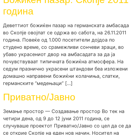
година
Деветтиот божиќен пазар на германската амбасада
во Скопје овојпат се одржа во сабота, на 26.11.2011
година. Повеќе од 1.000 посетители дојдоа по
студено време, со срамежливи сончеви зраци, во
убаво украсениот двор на амбасадата за да ја
почувствуваат типичната божиќна атмосфера. На
седум празнично украсени штандови беа изложени
домашно направени божиќни колачиња, слатки,
германските “медењаци” […]
Приватно/Јавно
Земање простор –– Создавање простор Во тек на
четири дена, од 9 до 12 јуни 2011 година, се
случуваше проектот Приватно/Јавно со цел да се да
се открие Скопје на еден нов начин. Носител на