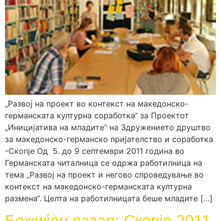
„Развој на проект во контекст на македонско-
германската културна соработка“ за Проектот
„Иницијатива на младите“ на Здружението друштво
за македонско-германско пријателство и соработка
-Скопје Од 5. до 9 септември 2011 година во
Германската читалница се одржа работилница на
тема „Развој на проект и негово спроведување во
контекст на македонско-германската културна
размена“. Целта на работилницата беше младите […]
Божиќен пазар: Скопје 2011