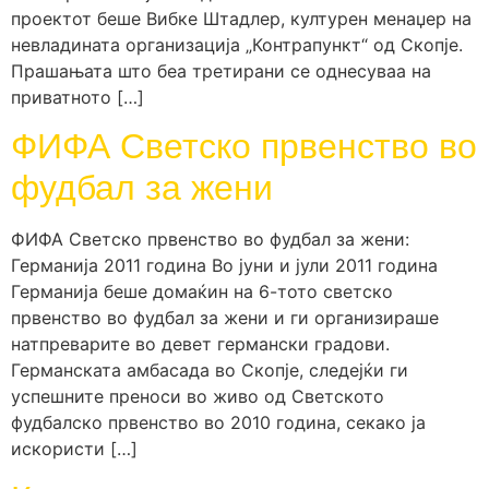
проектот беше Вибке Штадлер, културен менаџер на
невладината организација „Контрапункт“ од Скопје.
Прашањата што беа третирани се однесуваа на
приватното […]
ФИФА Светско првенство во
фудбал за жени
ФИФА Светско првенство во фудбал за жени:
Германија 2011 година Во јуни и јули 2011 година
Германија беше домаќин на 6-тото светско
првенство во фудбал за жени и ги организираше
натпреварите во девет германски градови.
Германската амбасада во Скопје, следејќи ги
успешните преноси во живо од Светското
фудбалско првенство во 2010 година, секако ја
искористи […]