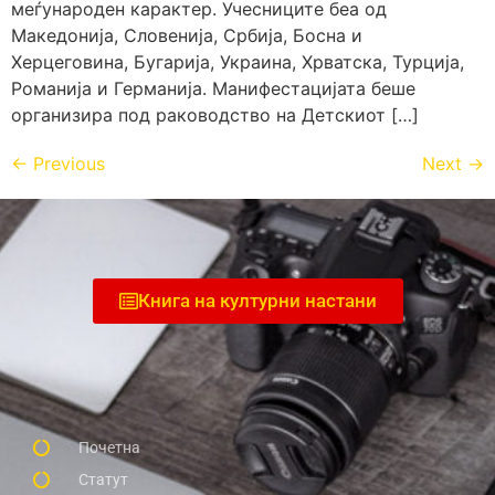
меѓународен карактер. Учесниците беа од
Македонија, Словенија, Србија, Босна и
Херцеговина, Бугарија, Украина, Хрватска, Турција,
Романија и Германија. Манифестацијата беше
организира под раководство на Детскиот […]
←
Previous
Next
→
Книга на културни настани
Почетна
Статут