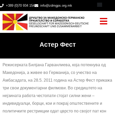
+389 (0)70 934 154
info@zdmgps.org.mk
Астер Фест
Режисерката Билјана Гарванлиева, која потекнува од
Македонија, а живее во Германија, со учество на
Амбасадата, на 28.5. 2011 година на Астер Фест прикажа
три свои документарни филмови. Во средиштето на
нејзината работа честопати стојат силни жени –
индивидуалци, борци, кои и покрај општествените и
политичките рестрикции одат цврсто по својот пат кон