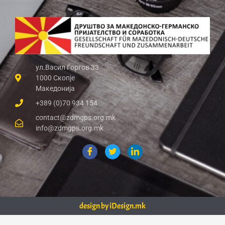
ул.Васил Ѓоргов 33
1000 Скопје
Македонија
+389 (0)70 934 154
contact@zdmgps.org.mk
info@zdmgps.org.mk
design by iDesign.mk