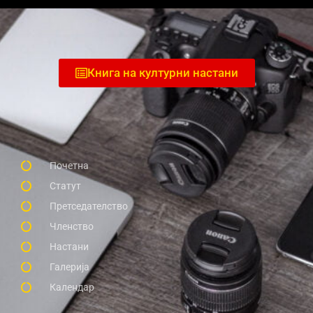
Книга на културни настани
Почетна
Статут
Претседателство
Членство
Настани
Галерија
Календар