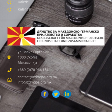
Galerie
Kalender
ул.Васил Ѓоргов 33
1000 Скопје
Македонија
+389 (0)70 934 154
contact@zdmgps.org.mk
info@zdmgps.org.mk