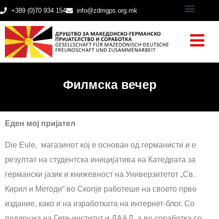
+389 (0)70 934 154
info@zdmgps.org.mk
Филмска вечер
Еден мој пријател
Die Eule, магазинот кој е основан од германисти и е
резултат на студентска иницијатива на Катедрата за
германски јазик и книжевност на Универзитетот „Св.
Кирил и Методи“ во Скопје работеше на своето прво
издание, како и на изработката на интернет-блог. Со
поддршка на Гете-институт и ДААД, а во соработка со