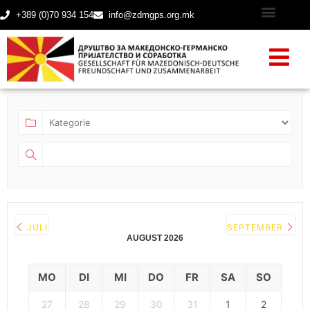
+389 (0)70 934 154
info@zdmgps.org.mk
JULI
SEPTEMBER
AUGUST 2026
MO
DI
MI
DO
FR
SA
SO
27
28
29
30
31
1
2