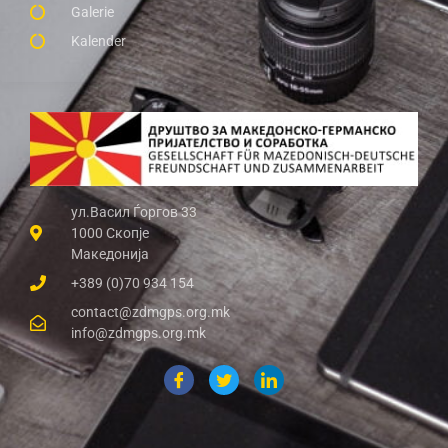
Galerie
Kalender
ул.Васил Ѓоргов 33
1000 Скопје
Македонија
+389 (0)70 934 154
contact@zdmgps.org.mk
info@zdmgps.org.mk