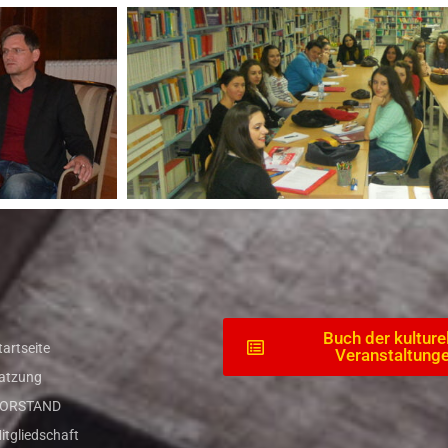
Buch der kulture
tartseite
Veranstaltung
atzung
ORSTAND
itgliedschaft