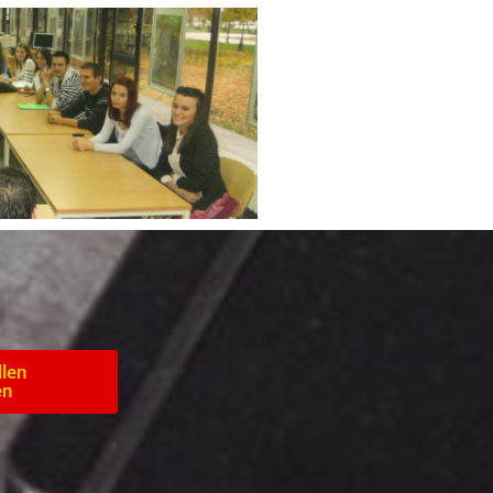
llen
en