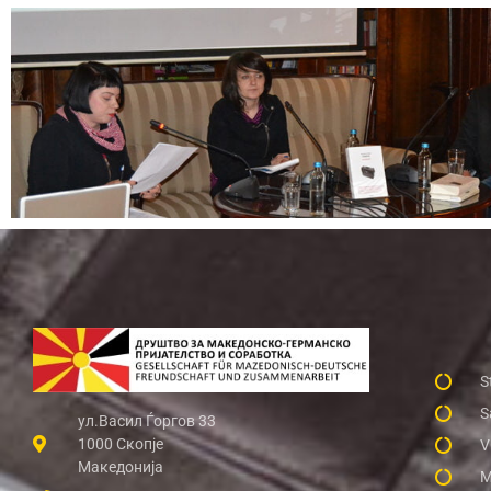
S
S
ул.Васил Ѓоргов 33
1000 Скопје
V
Македонија
M