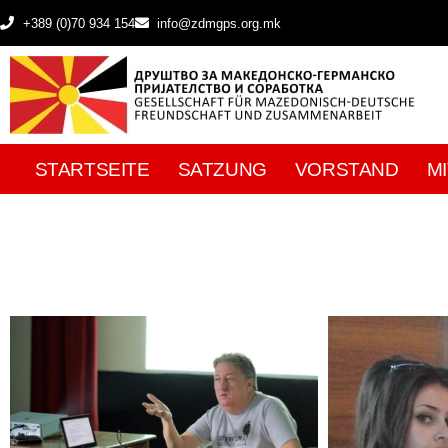
+389 (0)70 934 154
info@zdmgps.org.mk
STARTSEITE
SATZUNG
VORSTAND
M