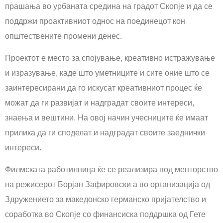
прашања во урбаната средина на градот Скопје и да се
поддржи проактивниот однос на поединецот кон
општествените промени денес.
Проектот е место за спојување, креативно истражување
и изразување, каде што уметниците и сите оние што се
заинтересирани да го искусат креативниот процес ќе
можат да ги развијат и надградат своите интереси,
знаења и вештини. На овој начин учесниците ќе имаат
прилика да ги споделат и надградат своите заеднички
интереси.
Филмската работилница ќе се реализира под менторство
на режисерот Борјан Зафировски а во организација од
Здружението за македонско германско пријателство и
соработка во Скопје со финансиска поддршка од Гете