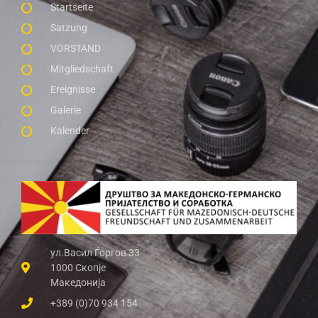
Startseite
Satzung
VORSTAND
Mitgliedschaft
Ereignisse
Galerie
Kalender
ул.Васил Ѓоргов 33
1000 Скопје
Македонија
+389 (0)70 934 154