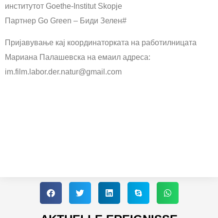
институтот Goethe-Institut Skopje
Партнер Go Green – Биди Зелен#
Пријавување кај координаторката на работилницата
Мариана Палашевска на емаил адреса:
im.film.labor.der.natur@gmail.com