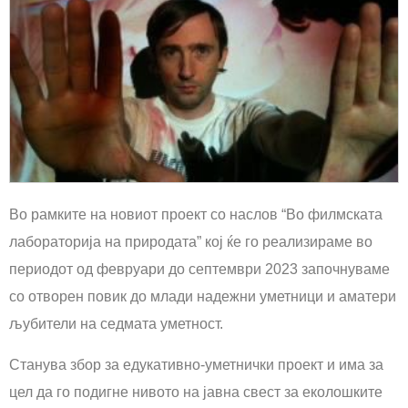
Во рамките на новиот проект со наслов “Во филмската
лабораторија на природата” кој ќе го реализираме во
периодот од февруари до септември 2023 започнуваме
со отворен повик до млади надежни уметници и аматери
љубители на седмата уметност.
Станува збор за едукативно-уметнички проект и има за
цел да го подигне нивото на јавна свест за еколошките