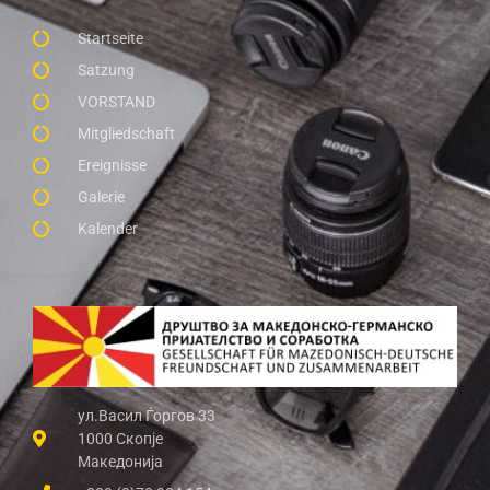
Startseite
Satzung
VORSTAND
Mitgliedschaft
Ereignisse
Galerie
Kalender
ул.Васил Ѓоргов 33
1000 Скопје
Македонија