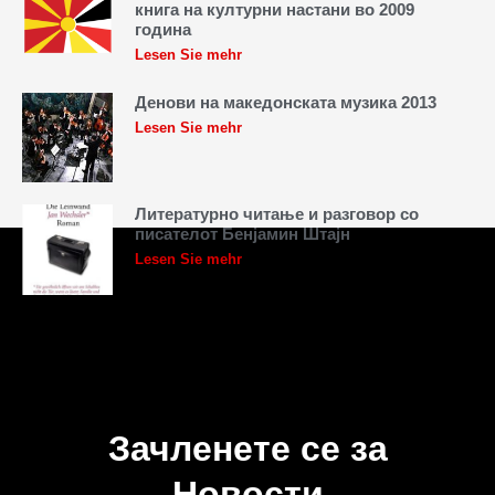
книга на културни настани во 2009
година
Lesen Sie mehr
Денови на македонската музика 2013
Lesen Sie mehr
Литературно читање и разговор со
писателот Бенјамин Штајн
Lesen Sie mehr
Зачленете се за
Новости