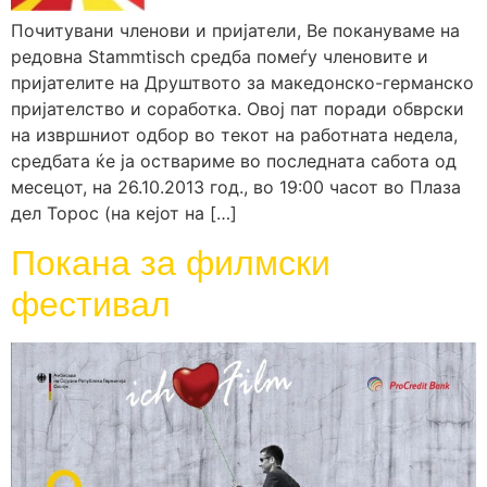
Почитувани членови и пријатели, Ве покануваме нa
редовна Stammtisch средба помеѓу членовите и
пријателите на Друштвото за македонско-германско
пријателство и соработка. Овој пат поради обврски
на извршниот одбор во текот на работната недела,
средбата ќе ја оствариме во последната сабота од
месецот, на 26.10.2013 год., во 19:00 часот во Плаза
дел Торос (на кејот на […]
Покана за филмски
фестивал