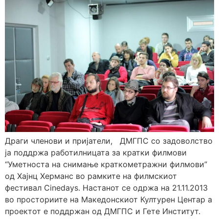
Драги членови и пријатели, ДМГПС со задоволство
ја поддржа работилницата за кратки филмови
“Уметноста на снимање краткометражни филмови”
од Хајнц Херманс во рамките на филмскиот
фестивал Cinedays. Настанот се одржа на 21.11.2013
во просториите на Македонскиот Културен Центар а
проектот е поддржан од ДМГПС и Гете Институт.