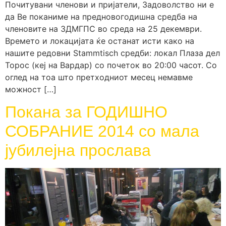
Почитувани членови и пријатели, Задоволство ни е
да Ве поканиме на предновогодишна средба на
членовите на ЗДМГПС во среда на 25 декември.
Времето и локацијата ќе останат исти како на
нашите редовни Stammtisch средби: локал Плаза дел
Торос (кеј на Вардар) со почеток во 20:00 часот. Со
оглед на тоа што претходниот месец немавме
можност […]
Покана за ГОДИШНО
СОБРАНИЕ 2014 со мала
јубилејна прослава