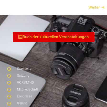
Weiter
→
Buch der kulturellen Veranstaltungen
Startseite
Satzung
VORSTAND
Mitgliedschaft
Ereignisse
Galerie