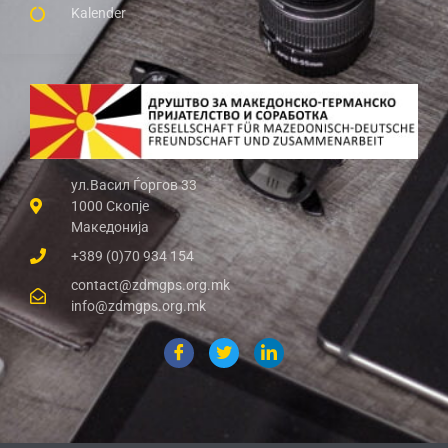
Kalender
ул.Васил Ѓоргов 33
1000 Скопје
Македонија
+389 (0)70 934 154
contact@zdmgps.org.mk
info@zdmgps.org.mk