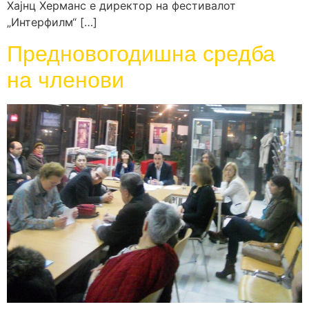
Хајнц Херманс е директор на фестивалот
„Интерфилм“ […]
Предновогодишна средба
на членови