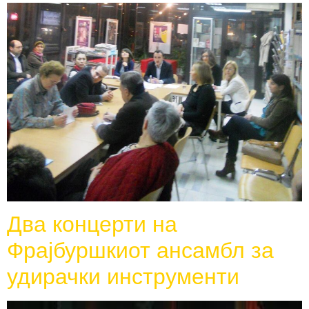
Два концерти на
Фрајбуршкиот ансамбл за
удирачки инструменти