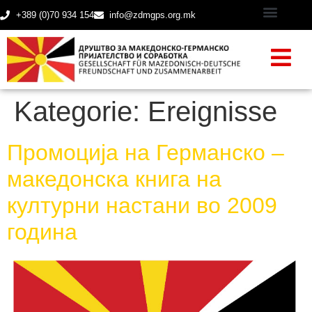
+389 (0)70 934 154
info@zdmgps.org.mk
Kategorie:
Ereignisse
Промоција на Германско –
македонска книга на
културни настани во 2009
година