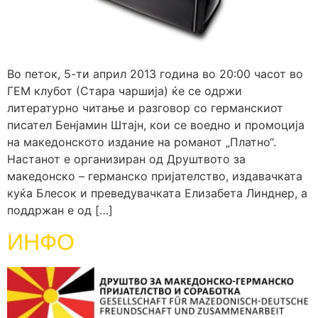
Во петок, 5-ти април 2013 година во 20:00 часот во
ГЕМ клубот (Стара чаршија) ќе се одржи
литературно читање и разговор со германскиот
писател Бенјамин Штајн, кои се воедно и промоција
на македонското издание на романот „Платно“.
Настанот е организиран од Друштвото за
македонско – германско пријателство, издавачката
куќа Блесок и преведувачката Елизабета Линднер, а
поддржан е од […]
ИНФО