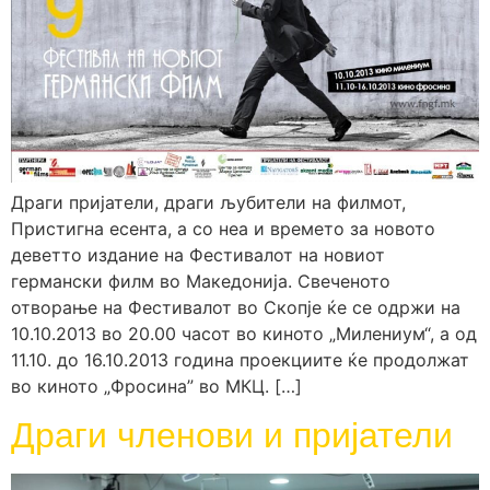
Драги пријатели, драги љубители на филмот,
Пристигна есента, а со неа и времето за новото
деветто издание на Фестивалот на новиот
германски филм во Македонија. Свеченото
отворање на Фестивалот во Скопје ќе се одржи на
10.10.2013 во 20.00 часот во киното „Милениум“, а од
11.10. до 16.10.2013 година проекциите ќе продолжат
во киното „Фросина” во МКЦ. […]
Драги членови и пријатели