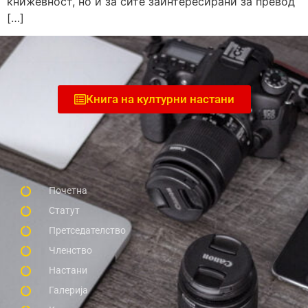
книжевност, но и за сите заинтересирани за превод
[…]
Книга на културни настани
Почетна
Статут
Претседателство
Членство
Настани
Галерија