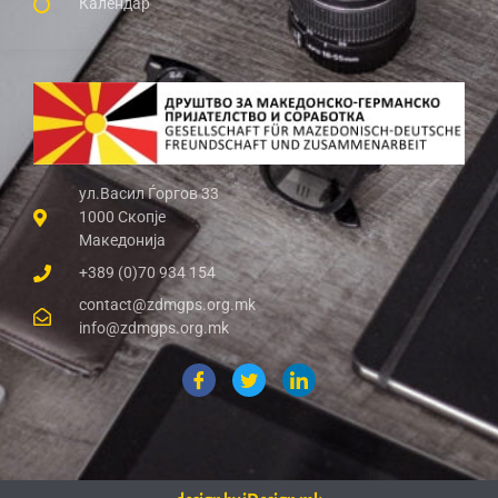
Календар
ул.Васил Ѓоргов 33
1000 Скопје
Македонија
+389 (0)70 934 154
contact@zdmgps.org.mk
info@zdmgps.org.mk