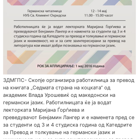
ЗДМГПС- Скопје организира работилница за превод
на книгата „Седмата страна на коцката“ од
академик Влада Урошевиќ од македонски на
германски јазик. Работилницата ќе ја водат
лекторката Маријана Ѓорѓиева и
преведувачот Бенјамин Лангер и е наменета пред се
за студенти од 3 и 4 студиска година од Катедрите
за Превод и толкување на германски јазик и