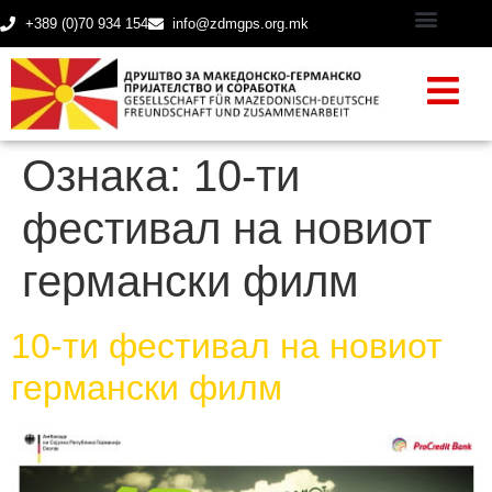
+389 (0)70 934 154
info@zdmgps.org.mk
Ознака:
10-ти
фестивал на новиот
германски филм
10-ти фестивал на новиот
германски филм