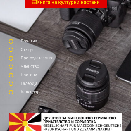
Книга на културни настани
Почетна
Статут
Претседателство
Членство
Настани
Галерија
Календар