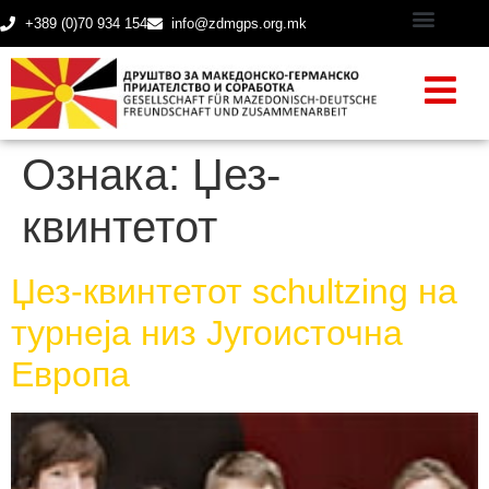
+389 (0)70 934 154
info@zdmgps.org.mk
Ознака:
Џез-
квинтетот
Џез-квинтетот schultzing на
турнеjа низ Југоисточна
Европа