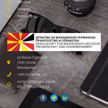
Настани
Галерија
Календар
ул.Васил Ѓоргов 33
1000 Скопје
Македонија
+389 (0)70 934 154
contact@zdmgps.org.mk
info@zdmgps.org.mk