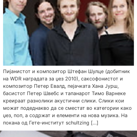
Пијанистот и композитор Штефан Шулце (добитник
на WDR наградата за џез 2010), саксофонистот и
композитор Петер Евалд, пејачката Хана Јурш,
басистот Петер Швебс и тапанарот Тимо Варнеке
креираат разнолики акустични слики. Слики кои
можат подеднакво да се сместат во категории како
џез, поп, а содржат и елементи на нова музика. На
покана од Гете-институт schultzing […]