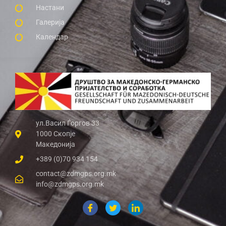
Настани
Галерија
Календар
ул.Васил Ѓоргов 33
1000 Скопје
Македонија
+389 (0)70 934 154
contact@zdmgps.org.mk
info@zdmgps.org.mk