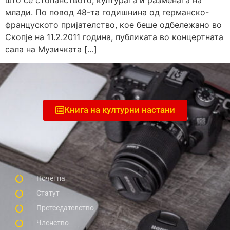
млади. По повод 48-та годишнина од германско-
француското пријателство, кое беше одбележано во
Скопје на 11.2.2011 година, публиката во концертната
сала на Музичката […]
Книга на културни настани
Почетна
Статут
Претседателство
Членство