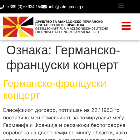
+389 (0)70 934 154
info@zdmgps.org.mk
Ознака:
Германско-
француски концерт
Германско-француски
концерт
Елисејскиот договор, потпишан на 22.1.1963 го
постави камен темелникот за помирување меѓу
Германија и Франција и овозможи беспоговорна
соработка на двете земји во многу области, како
што се стопанството, културата и размената на