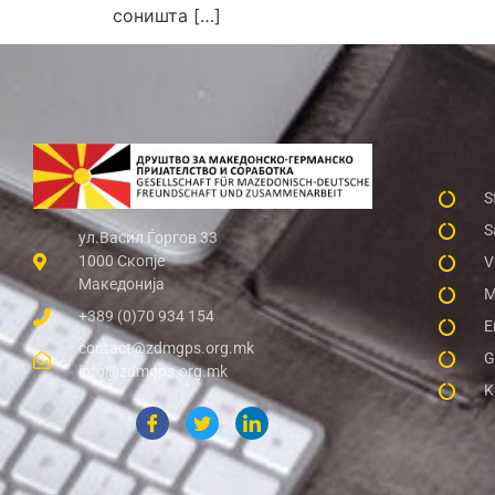
соништа […]
S
S
ул.Васил Ѓоргов 33
1000 Скопје
V
Македонија
M
+389 (0)70 934 154
E
contact@zdmgps.org.mk
G
info@zdmgps.org.mk
K