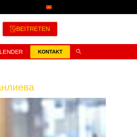
BEITRETEN
LENDER
KONTAKT
анлиева