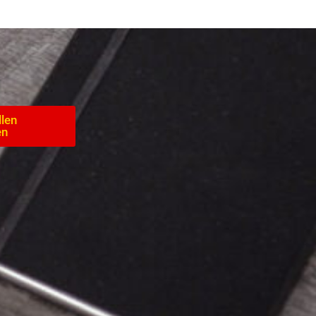
llen
en