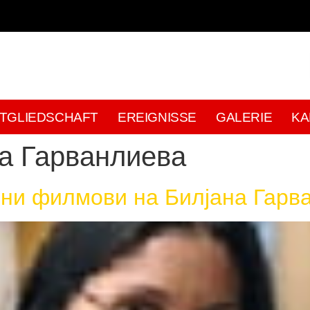
ITGLIEDSCHAFT
EREIGNISSE
GALERIE
KA
а Гарванлиева
ни филмови на Билјана Гарв