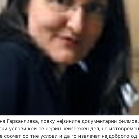
а Гарванлиева, преку нејзините документарни филмови 
ки услови кои се нејзин неизбежен дел, но истовремен
е соочат со тие услови и да го извлечат најдоброто од