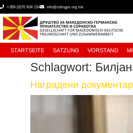
+389 (0)70 934 154
info@zdmgps.org.mk
STARTSEITE
SATZUNG
VORSTAND
M
Schlagwort:
Билјан
Наградени документар