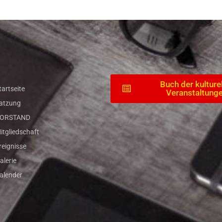
Buch der kulture
tartseite
Veranstaltung
atzung
ORSTAND
itgliedschaft
reignisse
alerie
alender