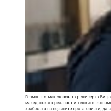
Германско-македонската режисерка Билјан
македонската реалност и тешките економс
храброста на нејзините протагонисти, да с