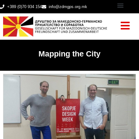
+389 (0)70 934 154
info@zdmgps.org.mk
Mapping the City