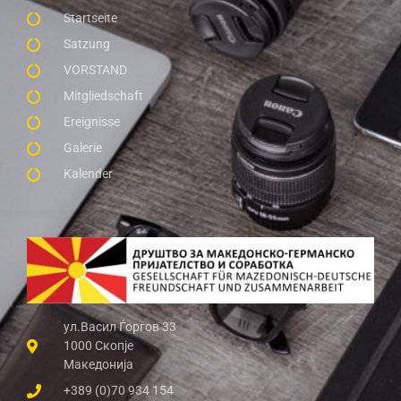
Startseite
Satzung
VORSTAND
Mitgliedschaft
Ereignisse
Galerie
Kalender
ул.Васил Ѓоргов 33
1000 Скопје
Македонија
+389 (0)70 934 154