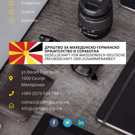
Ereignisse
Galerie
Kalender
ул.Васил Ѓоргов 33
1000 Скопје
Македонија
+389 (0)70 934 154
contact@zdmgps.org.mk
info@zdmgps.org.mk