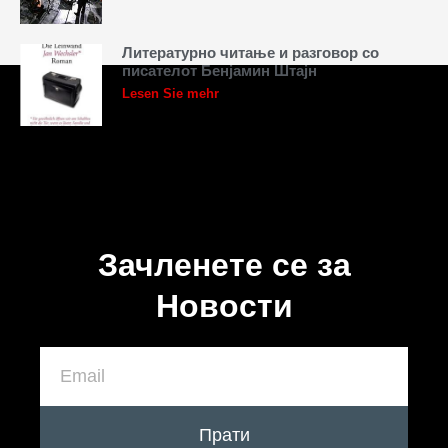
Литературно читање и разговор со
писателот Бенјамин Штајн
Lesen Sie mehr
Зачленете се за
Новости
Прати