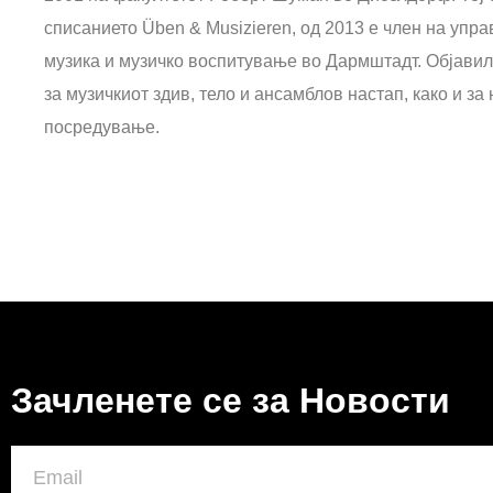
списанието Üben & Musizieren, од 2013 е член на упра
музика и музичко воспитување во Дармштадт. Објавил
за музичкиот здив, тело и ансамблов настап, како и за
посредување.
Зачленете се за Новости