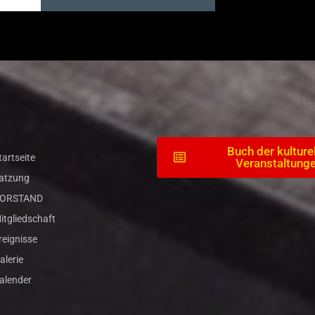
Buch der kulture
tartseite
Veranstaltung
atzung
ORSTAND
itgliedschaft
reignisse
alerie
alender