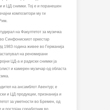
и и ЦД снимки. Тој е и поранешен
ачајни композитори му ги
Рим.
тудирал на Факултетот за музичка
т во Синфонискиот оркестар
Од 1983 година живее во Германија
 настапувал на реномирани
ројни ЦД-а и радиски снимки ја
солист и камерен музичар од областа
зика.
одител на ансамблот Авентур; е
ски и ЦД продукции, признанија и
етот за уметности во Бремен, од
 и постојан соработник во