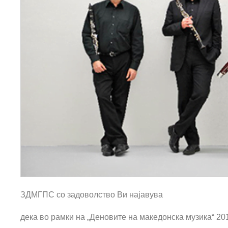
ЗДМГПС со задоволство Ви најавува
дека во рамки на „Деновите на македонска музика“ 20