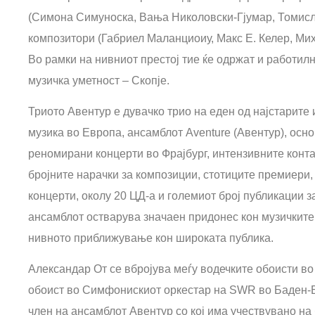
(Симона Симуноска, Вања Николовски-Гјумар, Томисл
композитори (Габриел Маланциоиу, Макс Е. Келер, Мих
Во рамки на нивниот престој тие ќе одржат и работилн
музичка уметност – Скопје.
Триото Авентур е дувачко трио на еден од најстарите 
музика во Европа, ансамблот Aventure (Авентур), осно
реномирани концерти во Фрајбург, интензивните контак
бројните нарачки за композиции, стотиците премиери,
концерти, околу 20 ЦД-а и големиот број публикации 
ансамблот остварува значаен придонес кон музичкит
нивното приближување кон широката публика.
Александар От се вбројува меѓу водечките обоисти во 
обоист во Симфонискиот оркестар на SWR во Баден-Ба
член на ансамблот Авентур со кој има учествувано на 