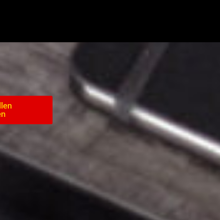
llen
en