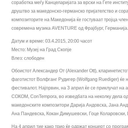
соработка меѓу Канцеларијата за врски на Гете инстит
друштво за македонско-германско пријателство и сора
композиторите на Македонија ќе гостуваат тројца чл
современа музика AVENTURE од Фрајбург, Германија
Датум и време: 03.4.2015, 20:00 часот
Место: Музеј на Град Скопје
Влез: слободен
Обоистот Александер От (Alexander Ott), кларинетистот
фаготистот Волфганг Рудигер (Wolfgang Ruediger) ќе н
фестивалот. Најпрвин, на 3 април ќе се приклучат на
СОКОМ, ConTempora, во изведбата на неколку дела од
македонските композитори Дарија Андовска, Јана Ан
Ана Пандевска, Кокан Димушевски, Гоце Коларовски, 
На 4 април тие како трио ќе одржат концерт со прогр