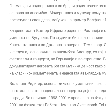
Германија и надвор, како и во бројни радиотелевизиск
основач на ансамблот Модерн, како и музичар кому зн
посветуваат свои дела, меѓу кои на пример Волфганг 
Кларинетистот Валтер Ифрим е роден во Романија и с
уметност во Букурешт. По студиите бил соло кларине
Константа, како и во Државната опера во Темишвар. 
и е еден од основачите на ансамблот Авентур, со кој
фестивали и концерти, во Германија и во странство. Б
документираат неговата богата музичка дејност како 
на класично- романтичната и најновата авангардна му
Волфганг Ридигер, основачки член и уметнички раков
фаготист со интернационална концертна дејност, ради
награди. Во периодот 1998-2001 е професор на Факулт
2001 на факултетот Роберт Шуман во Диселдорф. Тој е