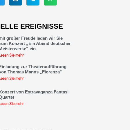
ELLE EREIGNISSE
mit großer Freude laden wir Sie
zum Konzert „Ein Abend deutscher
Meisterwerke“ ein.
Lesen Sie mehr
Einladung zur Theateraufführung
von Thomas Manns „Fiorenza“
Lesen Sie mehr
Konzert von Extravaganza Fantasi
Quartet
Lesen Sie mehr