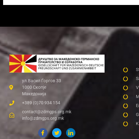
S
S
ул.Васил Ѓоргов 33
1000 Скопје
V
Македонија
M
+389 (0)70 934 154
E
contact@zdmgps.org.mk
G
info@zdmgps.org.mk
K