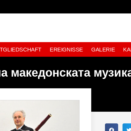
ITGLIEDSCHAFT
EREIGNISSE
GALERIE
KA
а македонската музика