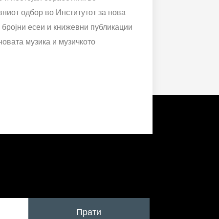
вниот одбор во Институтот за нова
 бројни есеи и книжевни публикации
 новата музика и музичкото
Прати