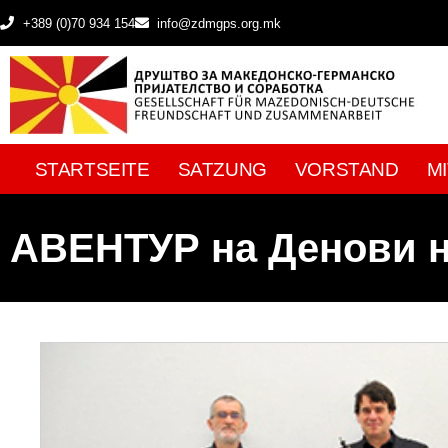
+389 (0)70 934 154
info@zdmgps.org.mk
STARTSEITE
SATZUNG
VORSTAND
M
АВЕНТУР на Денови н