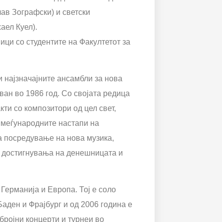
ав Зографски) и светски
аел Куел).
ици со студентите на Факултетот за
и најзначајните ансамбли за нова
ван во 1986 год. Со својата редица
ти со композитори од цел свет,
 меѓународните настапи на
за посредување на нова музика,
е достигнувања на денешницата и
Германија и Европа. Тој е соло
ден и Фрајбург и од 2006 година е
бројни концерти и турнеи во