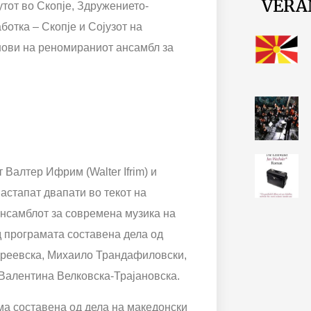
VERA
утот во Скопје, Здружението-
ботка – Скопје и Сојузот на
енови на реномираниот ансамбл за
.
 Валтер Ифрим (Walter Ifrim) и
астапат двапати во текот на
 ансамблот за современа музика на
 програмата составена дела од
дреевска, Михаило Трандафиловски,
Валентина Велковска-Трајановска.
ама составена од дела на македонски