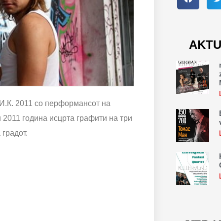
AKTU
И.К. 2011 со перформансот на
и 2011 година исцрта графити на три
 градот.