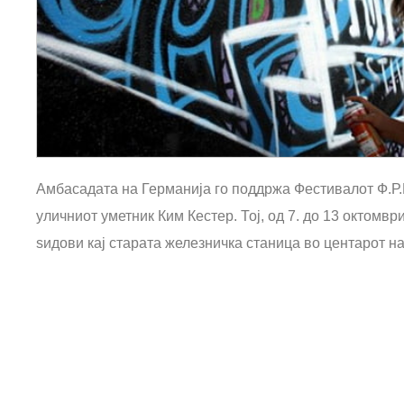
Амбасадата на Германија го поддржа Фестивалот Ф.Р.
уличниот уметник Ким Кестер. Тој, од 7. до 13 октомвр
ѕидови кај старата железничка станица во центарот на