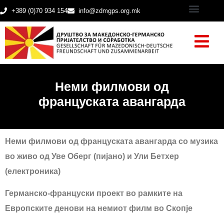
+389 (0)70 934 154
info@zdmgps.org.mk
Неми филмови од
француската авангарда
Неми филмови од француската авангарда со музика
во живо од Уве Оберг (пијано) и Ули Бетхер
(eлектроника)
Германско-француски проект во рамките на
Европските денови на немиот филм во Скопје