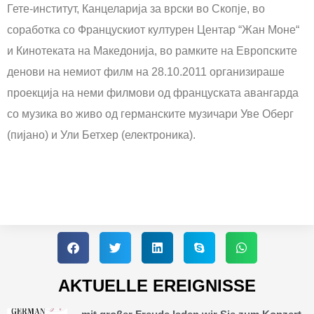
Гете-институт, Канцеларија за врски во Скопје, во
соработка со Францускиот културен Центар “Жан Моне“
и Кинотеката на Македонија, во рамките на Европските
денови на немиот филм на 28.10.2011 организираше
проекција на неми филмови од француската авангарда
со музика во живо од германските музичари Уве Оберг
(пијано) и Ули Бетхер (електроника).
AKTUELLE EREIGNISSE