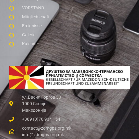
VORSTAND
Mitgliedschaft
Ereignisse
Galerie
Kalender
ул.Васил Ѓоргов 33
1000 Скопје
Македонија
+389 (0)70 934 154
contact@zdmgps.org.mk
info@zdmgps.org.mk