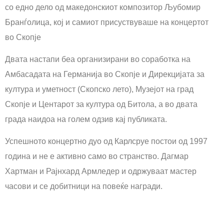
со едно дело од македонскиот композитор Љубомир
Бранѓолица, кој и самиот присуствуваше на концертот
во Скопје
Двата настапи беа организирани во соработка на
Амбасадата на Германија во Скопје и Дирекцијата за
култура и уметност (Скопско лето), Музејот на град
Скопје и Центарот за култура од Битола, а во двата
града наидоа на голем одзив кај публиката.
Успешното концертно дуо од Карлсруе постои од 1997
година и не е активно само во странство. Дагмар
Хартман и Рајнхард Армледер и одржуваат мастер
часови и се добитници на повеќе награди.