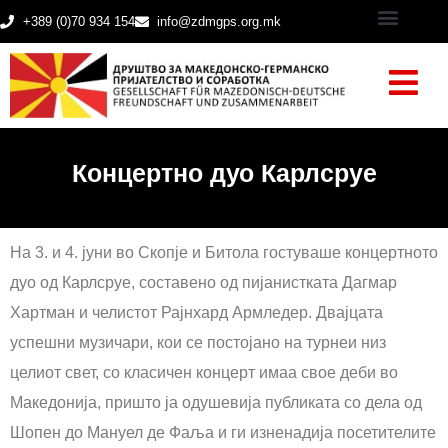
+389 (0)70 934 154
info@zdmgps.org.mk
Концертно дуо Карлсруе
На 3. и 4. јуни во Скопје и Битола гостуваше концертното
дуо од Карлсруе, составено од пијанистката Дагмар
Хартман и челистот Рајнхард Армледер. Двајцата
успешни музичари, кои се постојано на турнеи низ
целиот свет, со класичен концерт имаа свое деби во
Македонија, пришто ја одушевија публиката со дела од
Шопен до Мануел де Фаља и ги изненадија посетителите