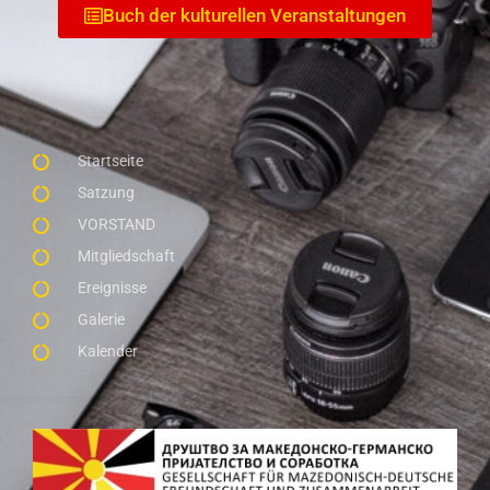
Buch der kulturellen Veranstaltungen
Startseite
Satzung
VORSTAND
Mitgliedschaft
Ereignisse
Galerie
Kalender