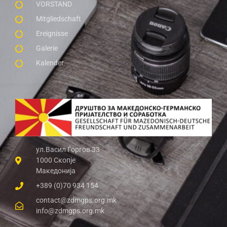
VORSTAND
Mitgliedschaft
Ereignisse
Galerie
Kalender
ул.Васил Ѓоргов 33
1000 Скопје
Македонија
+389 (0)70 934 154
contact@zdmgps.org.mk
info@zdmgps.org.mk