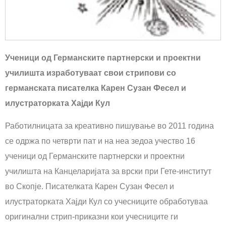
Ученици од Германските партнерски и проектни
училишта изработуваат свои стрипови со
германската писателка Карен Сузан Фесел и
илустраторката Хајди Кул
Работилницата за креативно пишување во 2011 година
се одржa по четврти пат и на неа зедоа учество 16
ученици од Германските партнерски и проектни
училишта на Канцеларијата за врски при Гете-институт
во Скопје. Писателката Карен Сузан Фесел и
илустраторката Хајди Кул со учесниците обработуваа
оригинални стрип-приказни кои учесниците ги