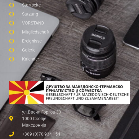
Startseite
Satzung
VORSTAND
Mitgliedschaft
Ereignisse
Galerie
Kalender
ул.Васил Ѓоргов 33
1000 Скопје
Македонија
+389 (0)70 934 154