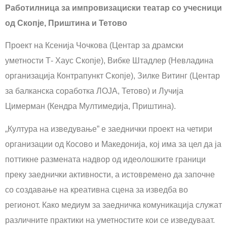
Работилница за импровизациски театар со учесници
од Скопје, Приштина и Тетово
Проект на Ксенија Чочкова (Центар за драмски
уметности Т- Хаус Скопје), Вибке Штадлер (Невладина
организација Контрапункт Скопје), Зилке Витинг (Центар
за балканска соработка ЛОЈА, Тетово) и Лучија
Цимерман (Кендра Мултимедија, Приштина).
„Култура на изведување” е заеднички проект на четири
организации од Косово и Македонија, кој има за цел да ја
поттикне размената надвор од идеолошките граници
преку заеднички активности, а истовремено да започне
со создавање на креативна сцена за изведба во
регионот. Како медиум за заедничка комуникација служат
различните практики на уметностите кои се изведуваат.