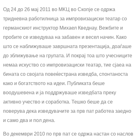
Од 24 до 26 мај 2011 во MKЦ во Скопје се одржа
тридневна работилница за импровизациски театар со
германскиот инструктор Михаел Кведнау. Вежбите и
пробите се изведуваа на забавен и весел начин. Како
што се наближуваше завршната презентација, доаѓаше
до зближување на групата. И покрај тоа што учесниците
немаа искуство со импровизациски театар, тие сјаеа на
бината со својата повеќестрана изведба, спонтаноста
како и богатството на идеи. Публиката беше
воодушевена и ја поддржуваше изведбата преку
активно учество и соработка. Тешко беше да се
поверува дека изведувачите за прв пат работеа заедно
и само два и пол дена.
Во декември 2010 по прв пат се одржа настан со наслов