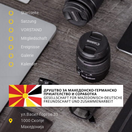
Startseite
Satzung
VORSTAND
Mitgliedschaft
Ereignisse
Galerie
Kalender
ул.Васил Ѓоргов 33
1000 Скопје
Македонија