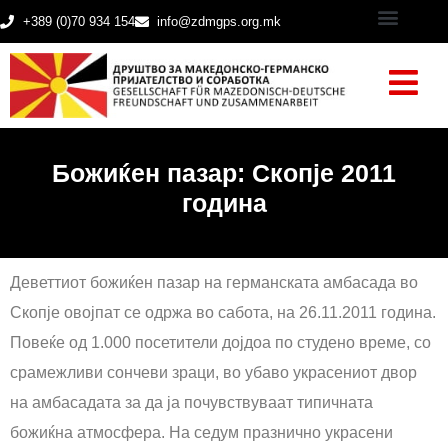
+389 (0)70 934 154
info@zdmgps.org.mk
Божиќен пазар: Скопје 2011
година
Деветтиот божиќен пазар на германската амбасада во
Скопје овојпат се одржа во сабота, на 26.11.2011 година.
Повеќе од 1.000 посетители дојдоа по студено време, со
срамежливи сончеви зраци, во убаво украсениот двор
на амбасадата за да ја почувствуваат типичната
божиќна атмосфера. На седум празнично украсени