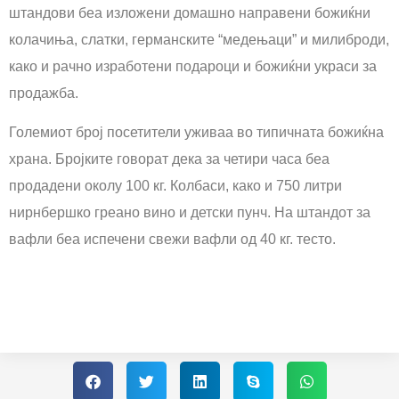
штандови беа изложени домашно направени божиќни
колачиња, слатки, германските “медењаци” и милиброди,
како и рачно изработени подароци и божиќни украси за
продажба.
Големиот број посетители уживаа во типичната божиќна
храна. Бројките говорат дека за четири часа беа
продадени околу 100 кг. Колбаси, како и 750 литри
нирнбершко греано вино и детски пунч. На штандот за
вафли беа испечени свежи вафли од 40 кг. тесто.