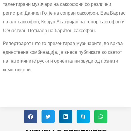
талентирани музичари на саксофони со различни
регистри: Даниел Готје на сопран саксофон, Ева Бартас
на алт саксофон, Корјун Асатријан на тенор саксофон и
Себастиан Потмаер на баритон саксофон.
Репертоарот што го презентираа музичарите, во ваква
единствена комбинација, ја внесе публиката во светот
на патетичните руски и ориентални звуци од познати
композитори.