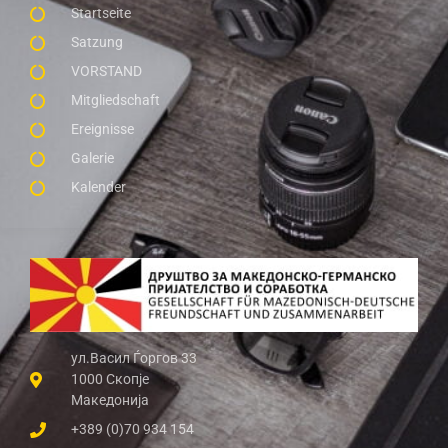
Startseite
Satzung
VORSTAND
Mitgliedschaft
Ereignisse
Galerie
Kalender
ул.Васил Ѓоргов 33
1000 Скопје
Македонија
+389 (0)70 934 154