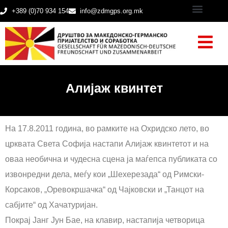
+389 (0)70 934 154
info@zdmgps.org.mk
Алијаж квинтет
На 17.8.2011 година, во рамките на Охридско лето, во
црквата Света Софија настапи Алијаж квинтетот и на
оваа необична и чудесна сцена ја маѓепса публиката со
извонредни дела, меѓу кои „Шехерезада“ од Римски-
Корсаков, „Оревокршачка“ од Чајковски и „Танцот на
сабјите“ од Хачатуријан.
Покрај Јанг Јун Бае, на клавир, настапија четворица