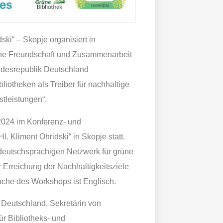
ski“ – Skopje organisiert in
he Freundschaft und Zusammenarbeit
ndesrepublik Deutschland
iotheken als Treiber für nachhaltige
tleistungen“.
 2024 im Konferenz- und
l. Kliment Ohridski“ in Skopje statt.
eutschsprachigen Netzwerk für grüne
r Erreichung der Nachhaltigkeitsziele
ache des Workshops ist Englisch.
 Deutschland, Sekretärin von
ür Bibliotheks- und