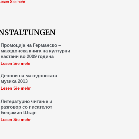
Lesen Sie mehr
NSTALTUNGEN
Промоција на Германско –
македонска книга на културни
настани во 2009 година
Lesen Sie mehr
Денови на македонската
музика 2013
Lesen Sie mehr
Литературно читање и
разговор со писателот
Бенјамин Штајн
Lesen Sie mehr