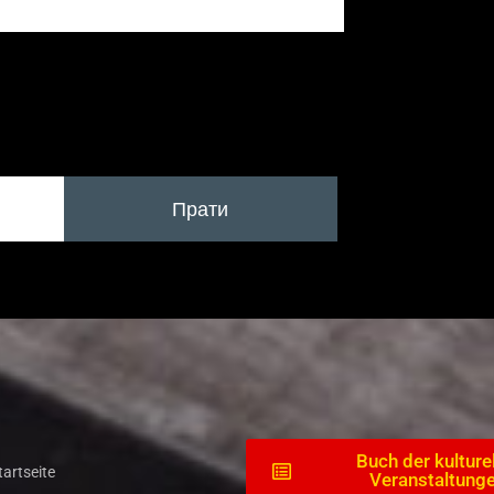
Прати
Buch der kulture
tartseite
Veranstaltung