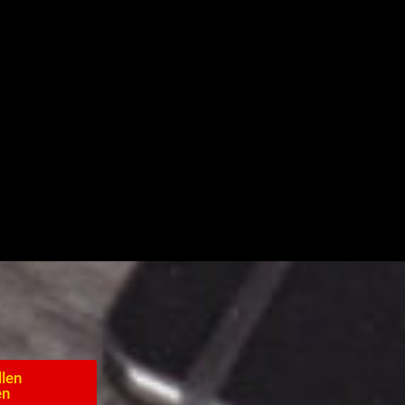
llen
en