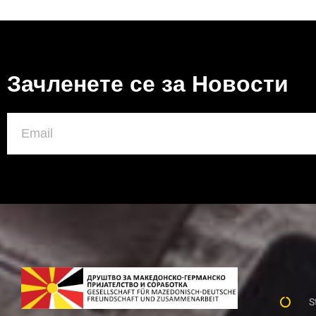
Зачленете се за Новости
S