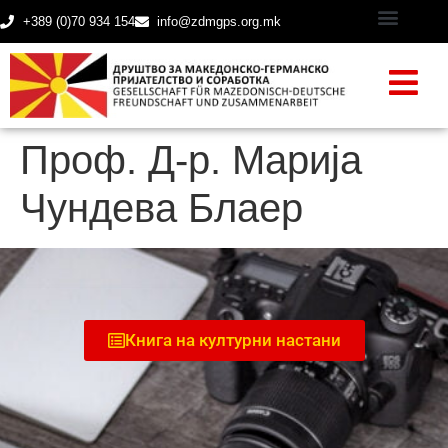
+389 (0)70 934 154
info@zdmgps.org.mk
Проф. Д-р. Марија
Чундева Блаер
Книга на културни настани