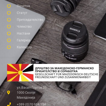
Почетна
Статут
Претседателство
Членство
Настани
Галерија
Календар
ул.Васил Ѓоргов 33
1000 Скопје
Македонија
+389 (0)70 934 154