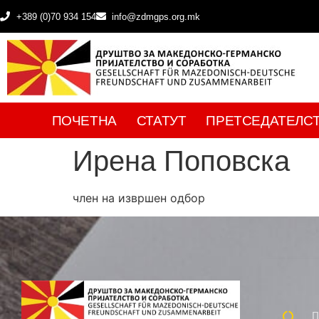
+389 (0)70 934 154
info@zdmgps.org.mk
ПОЧЕТНА
СТАТУТ
ПРЕТСЕДАТЕЛС
Ирена Поповска
член на извршен одбор
П