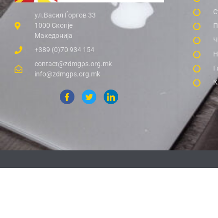
С
ул.Васил Ѓоргов 33
1000 Скопје
П
Македонија
Ч
+389 (0)70 934 154
Н
contact@zdmgps.org.mk
Г
info@zdmgps.org.mk
К