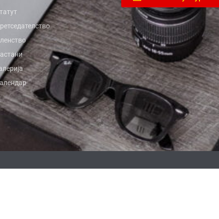
татут
ретседателство
ленство
астани
алерија
алендар