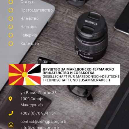
Статут
Претседателство
Членство
Настани
Галерија
Календар
ул.Васил Ѓоргов 33
1000 Скопје
Македонија
+389 (0)70 934 154
contact@zdmgps.org.mk
info@zdmgps.org.mk