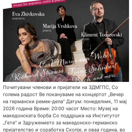
Почитувани членови и пријатели на ЗДМГПС, Со
голема радост Ве покануваме на концертот „Вечер
на германски ремек-дела” Датум: понеделник, 11 мај
2026 година Време: 20:00 часот Место: Музеј на
македонската борба Со поддршка на Институтот
„Гете“ и Здружението за македонско-германско
пријателство и соработка Скопје, и оваа година, во