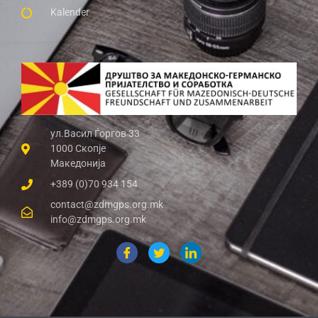
Kalender
ул.Васил Ѓоргов 33
1000 Скопје
Македонија
+389 (0)70 934 154
contact@zdmgps.org.mk
info@zdmgps.org.mk