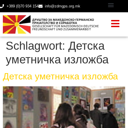
+389 (0)70 934 154
info@zdmgps.org.mk
Schlagwort:
Детска
уметничка изложба
Детска уметничка изложба