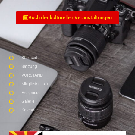
Buch der kulturellen Veranstaltungen
Startseite
Satzung
VORSTAND
Mitgliedschaft
Ereignisse
Galerie
Kalender