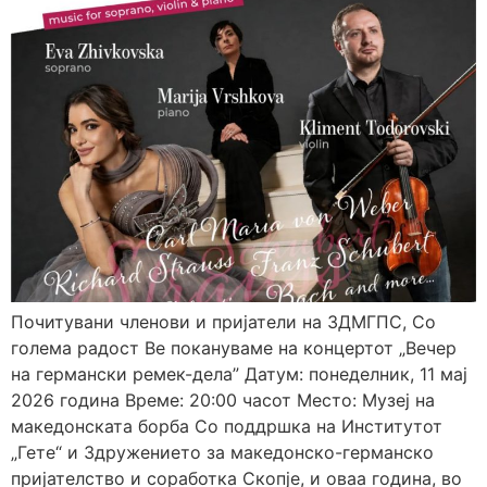
Почитувани членови и пријатели на ЗДМГПС, Со
голема радост Ве покануваме на концертот „Вечер
на германски ремек-дела” Датум: понеделник, 11 мај
2026 година Време: 20:00 часот Место: Музеј на
македонската борба Со поддршка на Институтот
„Гете“ и Здружението за македонско-германско
пријателство и соработка Скопје, и оваа година, во