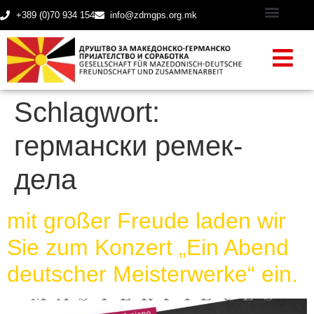
+389 (0)70 934 154
info@zdmgps.org.mk
Schlagwort:
германски ремек-
дела
mit großer Freude laden wir
Sie zum Konzert „Ein Abend
deutscher Meisterwerke“ ein.