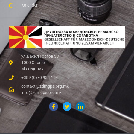
Kalender
ул.Васил Ѓоргов 33
1000 Скопје
Македонија
+389 (0)70 934 154
contact@zdmgps.org.mk
info@zdmgps.org.mk