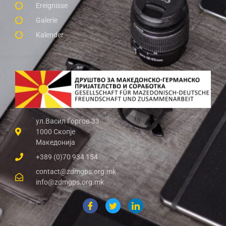
Ereignisse
Galerie
Kalender
ул.Васил Ѓоргов 33
1000 Скопје
Македонија
+389 (0)70 934 154
contact@zdmgps.org.mk
info@zdmgps.org.mk