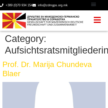
+389 (0)70 934 154
info@zdmgps.org.mk
Category:
Aufsichtsratsmitgliederi
Prof. Dr. Marija Chundeva
Blaer